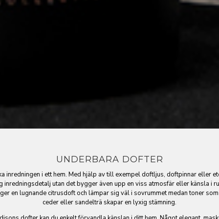
UNDERBARA DOFTER
ka inredningen i ett hem. Med hjälp av till exempel doftljus, doftpinnar eller et
g inredningsdetalj utan det bygger även upp en viss atmosfär eller känsla i ru
er en lugnande citrusdoft och lämpar sig väl i sovrummet medan toner som 
ceder eller sandelträ skapar en lyxig stämning.
ons dofter kan du enkelt förvandla känslan i ditt hem. Något elegant, masku