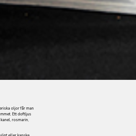
eriska oljor får man
mmet. Ett doftljus
kanel, rosmarin,
lint eller kanske