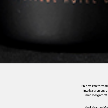
En doft kan förstär
inte bara en snyg
med bergamott g
Med Morgan Madis