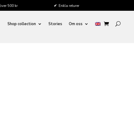
 över 500 kr
✔
Enkla returer
Shop collection
Stories
Om oss