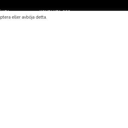
VÄNTA
KONTAKTA OSS
ptera eller avböja detta.
r och
kundservice@morganmadison.se
Morgan Madison AB
Vi
559173-6615
ch på
Hjalmar Forsbergs Gata 14
254 41 Helsingborg
 Oeko-