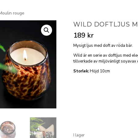
Moulin rouge
WILD DOFTLJUS 
189
kr
Mysigt ljus med doft av röda bär.
Wild är en serie av doftljus med ele
tillverkade av miljövänligt soyavax 
Storlek:
Höjd 10cm
I lager