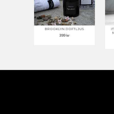
BROOKLYN DOFTLJUS
I
399
kr