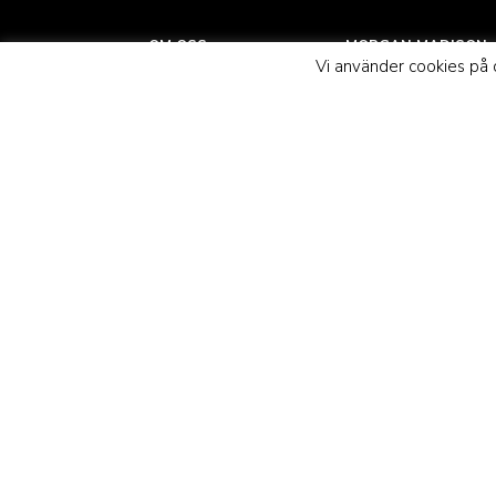
OM OSS
MORGAN MADISON
Vi använder cookies på d
Vår vision är att ta hot
Kontakta oss
hemmet. Allt från ha
Köpvillkor
och bäddset: det ska
Returer
och samtidigt som h
Integritetspolicy
Vi ger dig den där ly
Vanliga frågor
du bara får från ett e
boutiquehotell. Så t
hotellkänslan hem oc
varje dag.