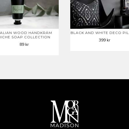
TALIAN WOOD HANDKRÄM
BLACK AND WHITE DECO PI
NICHE SOAP COLLECTION
399
kr
89
kr