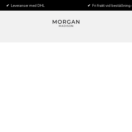
✔
Leveranser med DHL
✔
Fri frakt vid beställning