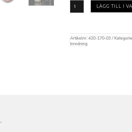
WILD
LÄGG TILL I 
doftljus
Moulin
rouge
mängd
Artikelnr:
420-170-03
Kategorie
Inredning
…