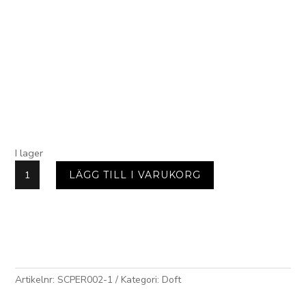
I lager
Solid
LÄGG TILL I VARUKORG
Perfume
Liberty
mängd
Artikelnr:
SCPER002-1
Kategori:
Doft