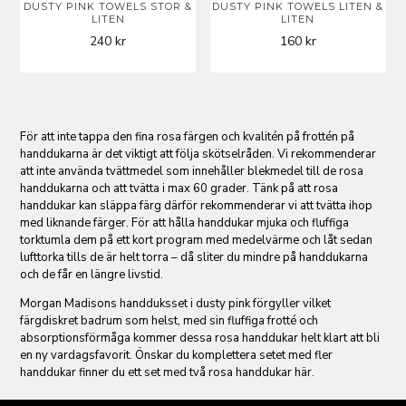
DUSTY PINK TOWELS STOR &
DUSTY PINK TOWELS LITEN &
LITEN
LITEN
240
kr
160
kr
För att inte tappa den fina rosa färgen och kvalitén på frottén på
handdukarna är det viktigt att följa skötselråden. Vi rekommenderar
att inte använda tvättmedel som innehåller blekmedel till de rosa
handdukarna och att tvätta i max 60 grader. Tänk på att rosa
handdukar kan släppa färg därför rekommenderar vi att tvätta ihop
med liknande färger. För att hålla handdukar mjuka och fluffiga
torktumla dem på ett kort program med medelvärme och låt sedan
lufttorka tills de är helt torra – då sliter du mindre på handdukarna
och de får en längre livstid.
Morgan Madisons handduksset i dusty pink förgyller vilket
färgdiskret badrum som helst, med sin fluffiga frotté och
absorptionsförmåga kommer dessa rosa handdukar helt klart att bli
en ny vardagsfavorit. Önskar du komplettera setet med fler
handdukar finner du ett set med två rosa handdukar här.