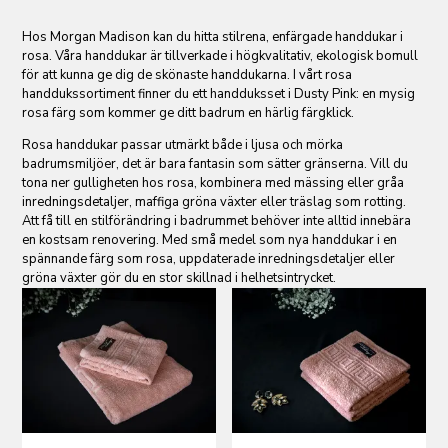
Hos Morgan Madison kan du hitta stilrena, enfärgade handdukar i
rosa. Våra handdukar är tillverkade i högkvalitativ, ekologisk bomull
för att kunna ge dig de skönaste handdukarna. I vårt rosa
handdukssortiment finner du ett handduksset i Dusty Pink: en mysig
rosa färg som kommer ge ditt badrum en härlig färgklick.
Rosa handdukar passar utmärkt både i ljusa och mörka
badrumsmiljöer, det är bara fantasin som sätter gränserna. Vill du
tona ner gulligheten hos rosa, kombinera med mässing eller gråa
inredningsdetaljer, maffiga gröna växter eller träslag som rotting.
Att få till en stilförändring i badrummet behöver inte alltid innebära
en kostsam renovering. Med små medel som nya handdukar i en
spännande färg som rosa, uppdaterade inredningsdetaljer eller
gröna växter gör du en stor skillnad i helhetsintrycket.