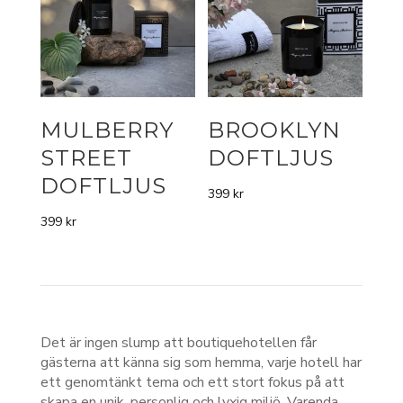
MULBERRY
BROOKLYN
STREET
DOFTLJUS
DOFTLJUS
399
kr
399
kr
Det är ingen slump att boutiquehotellen får
gästerna att känna sig som hemma, varje hotell har
ett genomtänkt tema och ett stort fokus på att
skapa en unik, personlig och lyxig miljö. Varenda