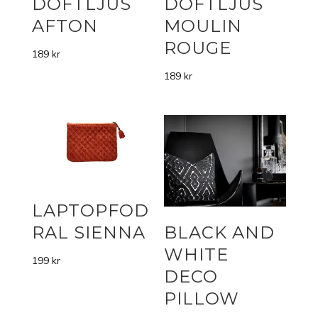
DOFTLJUS
DOFTLJUS
AFTON
MOULIN
ROUGE
189
kr
189
kr
LAPTOPFOD
RAL SIENNA
BLACK AND
WHITE
199
kr
DECO
PILLOW