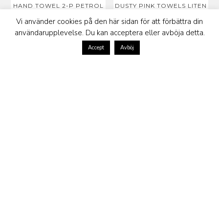
HAND TOWEL 2-P PETROL
DUSTY PINK TOWELS LITEN
40×60
& LITEN
Vi använder cookies på den här sidan för att förbättra din
220
kr
160
kr
användarupplevelse. Du kan acceptera eller avböja detta.
Accept
Avböj
GREY TOWELS LITEN &
2-P HAND TOWEL ART
LITEN
DECO
160
kr
240
kr