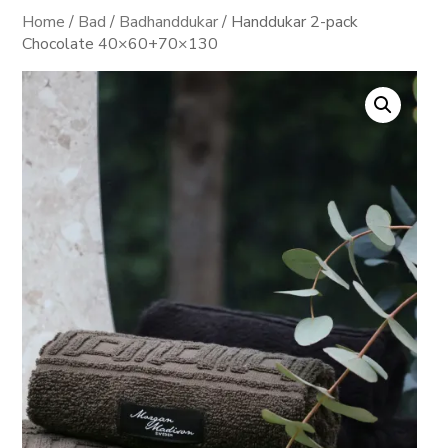
Home
/
Bad
/
Badhanddukar
/ Handdukar 2-pack
Chocolate 40×60+70×130