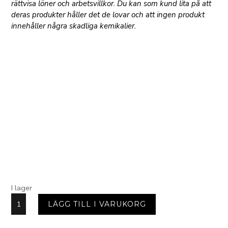
rättvisa löner och arbetsvillkor. Du kan som kund lita på att
deras produkter håller det de lovar och att ingen produkt
innehåller några skadliga kemikalier.
I lager
Handdukar
LÄGG TILL I VARUKORG
2-
pack