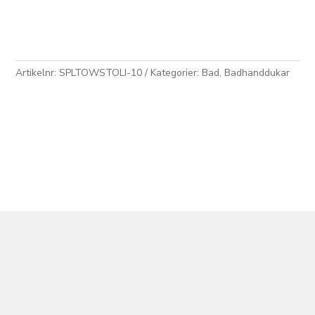
Chocolate
40x60+70x130
mängd
Artikelnr:
SPLTOWSTOLI-10
Kategorier:
Bad
,
Badhanddukar